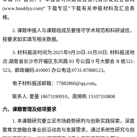
(www.hnsddyy.com)“ 下载专区”下载有关申报材料及汇总表
格。
2.
课题申报人与课题组成员要恪守学术规范和科研诚信，
按要求如实填写相关数据。
3.
材料报送时间为
:202
5
年
9
月
20日-1
0
月
20日; 材料报送地
点:湖南省⻓沙市开福区东⻛路 83 号公园 9 号大都会 B 栋521-
523
。
邮政编码
:410003 办公电话:0731-87888123
。
电子材料报送邮箱：
77882860@qq.
com
。
联系人
:
夏曼
18673190910
，
周倚帆
15107310808
六、课题管理
及结项
要求
1.
本课题研究要立足市场趋势研判与创新实践探索，深度
聚焦文旅融合事业前沿动态与发展需求，通过系统性研究与创