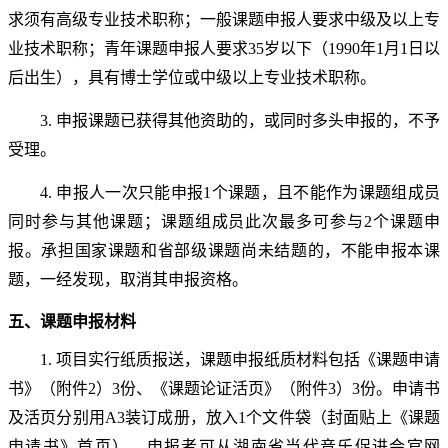
求须有高级专业技术职称；
一般课题申报人要求中级及以上专
业技术职称；青年课题申报人要求
35岁以下（1990年1月1日以
后出生），具有博士学位或中级以上专业技术职称。
3
.
申报课题已获得其他资助的，或同时多头申报的，不予
受理。
4
.
申报人一次只能申报
1个课题，且不能作为课题组成员
同时参与其他课题；课题组成员此次最多可参与2个课题申
报。承担国家课题和省部级课题尚未结题的，不能申报本课
题，一经发现，取消其申报资格。
五、课题申报材料
1.
项目实行纸质报送，课题申报纸质材料包括《课题申请
书》（附件
2）
3
份、《课题论证活页》（附件
3）
3
份。申请书
及活页
分别用
A3装订成册，
放入
1个文件袋（封面贴上《课题
申请书》首页）。申报者可从湖南
省当代音乐促进会
官网