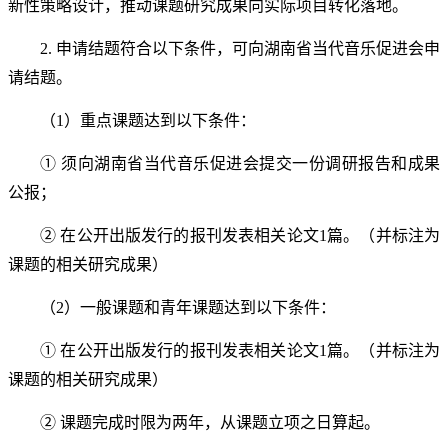
新性策略设计，推动课题研究成果向实际项目转化落地。
2.
申请结题符合以下条件，可向
湖南省当代音乐促进会
申
请结题
。
（
1）重点课题达到以下条件：
①
须向
湖南
省
当代音乐促进会
提交一份调研报告
和成果
公报
；
②
在公开出版发行的报刊发表相关论文
1
篇。
（
并标注为
课题的相关研究成果）
（
2）一般课题和青年课题达到以下条件：
①
在公开出版发行的报刊发表相关论文
1
篇。
（
并标注为
课题的相关研究成果）
②
课题完成时限为两年，从课题立项之日算起。